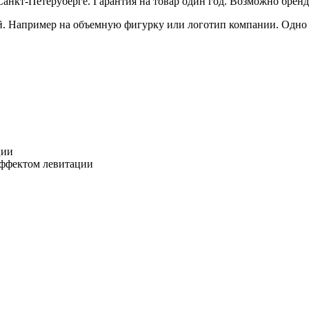
Санкт-Петеруберге. Гарантия на товар один год. Возможно бре
. Например на объемную фигурку или логотип компании. Одно 
ции
эффектом левитации